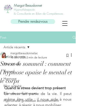
Margot Beaudonnet
Hypnothérapeute
& Consultante en Bilan de Compétences
Prendre rendez-vous
Post
Article récents
margotbeaudonnetac
Article récents
10 déc. 2025
2 min de lecture
Stress & sommeil : comment
Mes articles
l’hypnose apaise le mental et
Accueil
Hypnose
le corps
Mon activité
Quand le stress devient trop présent
Bilan de compétences
Le stress fait partie de la vie. Il peut 
même être utile : il nous aide à nous 
Hypnonatal grossesse accouchement
adapter, à réagir, à nous mobiliser.