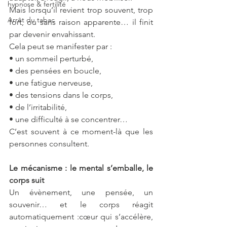
hypnose & fertilité
Mais lorsqu’il revient trop souvent, trop 
Arrêt du tabac
fort, ou sans raison apparente… il finit 
par devenir envahissant.
Cela peut se manifester par :
• un sommeil perturbé,
• des pensées en boucle,
• une fatigue nerveuse,
• des tensions dans le corps,
• de l’irritabilité,
• une difficulté à se concentrer…
C’est souvent à ce moment-là que les 
personnes consultent.
Le mécanisme : le mental s’emballe, le 
corps suit
Un évènement, une pensée, un 
souvenir… et le corps réagit 
automatiquement :cœur qui s’accélère, 