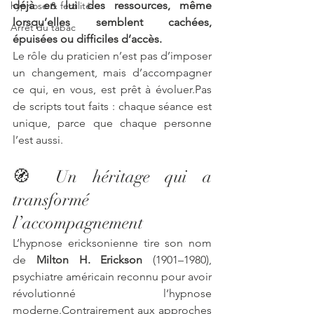
déjà en lui des ressources, même 
hypnose & fertilité
lorsqu’elles semblent cachées, 
Arrêt du tabac
épuisées ou difficiles d’accès.
Le rôle du praticien n’est pas d’imposer 
un changement, mais d’accompagner 
ce qui, en vous, est prêt à évoluer.Pas 
de scripts tout faits : chaque séance est 
unique, parce que chaque personne 
l’est aussi
.
🧭 Un héritage qui a 
transformé 
l’accompagnement
L’hypnose ericksonienne tire son nom 
de 
Milton H. Erickson
 (1901–1980), 
psychiatre américain reconnu pour avoir 
révolutionné l’hypnose 
moderne.Contrairement aux approches 