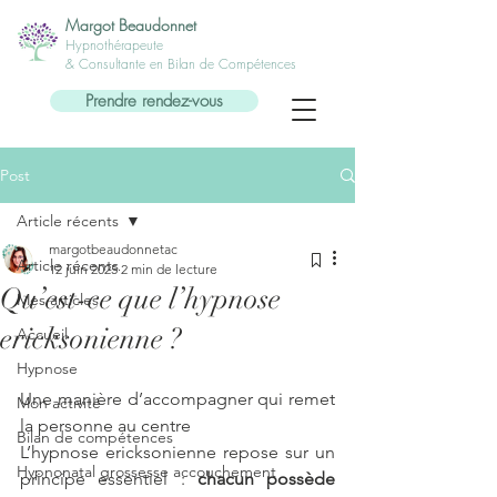
Margot Beaudonnet
Hypnothérapeute
& Consultante en Bilan de Compétences
Prendre rendez-vous
Post
Article récents
margotbeaudonnetac
Article récents
12 juin 2025
2 min de lecture
Qu’est-ce que l’hypnose
Mes articles
ericksonienne ?
Accueil
Hypnose
Une manière d’accompagner qui remet 
Mon activité
la personne au centre
Bilan de compétences
L’hypnose ericksonienne repose sur un 
Hypnonatal grossesse accouchement
principe essentiel : 
chacun possède 