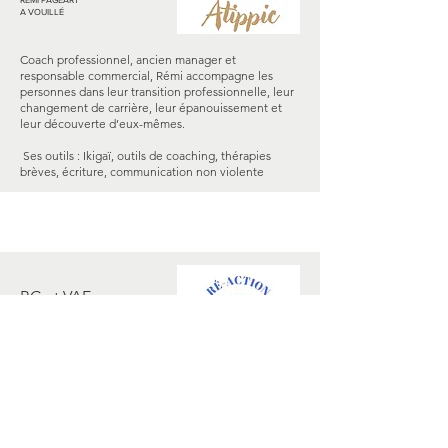
A VOUILLÉ
Coach professionnel, ancien manager et
responsable commercial, Rémi accompagne les
personnes dans leur transition professionnelle, leur
changement de carrière, leur épanouissement et
leur découverte d’eux-mêmes.
Ses outils : Ikigaï, outils de coaching, thérapies
brèves, écriture, communication non violente
BC et VAE
CECILE GUILLOT-BROUARD
A NOUAILLE-MAUPERTUIS
Consultante en évolution professionnelle et
ancienne accompagnatrice socio-professionnelle,
Cécile propose un accompagnement bienveillant
VOUS permettant de réfléchir à vos envies, vos
motivations ; clarifier votre projet professionnel ;