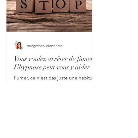
margotbeaudonnetac
Vous voulez arrêter de fumer ?
L’hypnose peut vous y aider
Fumer, ce n’est pas juste une habitude.
C’est souvent un rituel, un réconfort,
une façon d’apaiser des tensions…
parfois même une identité. Alors
quand l’envie d’arrêter se fait sentir, ce
n’est pas toujours simple. Entre la
volonté de changer et les freins
inconscients, il peut y avoir un monde.
Et c’est précisément là que l’hypnose